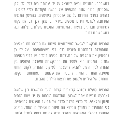
במשפחה. התכנית יובאה לישראל על ידי עמותת בית לכל ילד וקרן
שוסטרמן בסוף שנות התשעים של המאה הקודמת ככלי לטיפול
בהורים במרכז החירום על שם שוסטרמן בירושלים. בהמשך התכנית
התרחבה למרכזי חירום נוספים בארץ, ובהמשך לכך גם למחלקות
לשירותים חברתיים ברשויות המקומיות. התכנית פועלת בהצלחה רבה
במשך שנים רבות.
התכנית מבקשת לאפשר למשתתפים לשנות את התנהגותם האלימה
והמתעללת להתנהגות חיובית כלפי בני משפחותיהם, ועל ידי כך
להפסיק את המקרים של התעללות ופגיעה בילדים או בבני משפחה
אחרים. המטרה היא לשפר את ההתקשרות ומערכת היחסים בין
ההורה לבין הילד, להביא להעצמה ולשיקום ההורה, לקדם הורות
מיטיבה ואחריות הורית, להבטיח את שלומם התפתחותם התקינה
ורווחתם של הילדים ולמנוע את הוצאת הילדים מהבית.
התכנית פועלת כסדנא קבוצתית קצרת מועד הנמשכת בין שלושה
לארבעה חודשים אחת לשבוע. הסדנאות מונחות על ידי צוות מנחים
מיומן ומקצועי. כל סדנא כוללת סדרה של 12-16 מפגשים קבוצתיים.
כלי ההתערבות במהלך הסדנא הם חינוכיים וטיפוליים כאחד. בהיבט
החינוכי במהלך המפגשים מועבר מידע להורים ביחס לגידול ילדים,