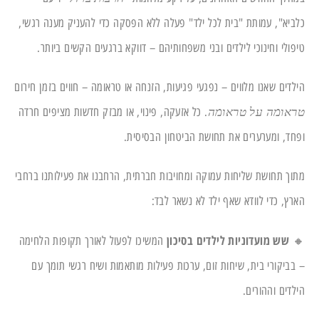
כלביא", עמותת "בית לכל ילד" פעלה ללא הפסקה כדי להעניק מענה רגשי,
טיפולי וחינוכי לילדים ובני משפחותיהם – דווקא ברגעים הקשים ביותר.
הילדים שאנו מלווים – נפגעי פגיעות, הזנחה או טראומה – חווים בזמן חירום
. כל אזעקה, פינוי, או מבזק חדשות מציפים חרדה
טראומה על טראומה
ופחד, ומערערים את תחושת הביטחון הבסיסית.
מתוך תחושת שליחות עמוקה ומחויבות חברתית, הרחבנו את פעילותנו ברחבי
הארץ, כדי לוודא שאף ילד לא נשאר לבד:
שש מועדוניות לילדים בסיכון
🔸
המשיכו לפעול לאורך תקופות הלחימה
– בביקורי בית, שיחות זום, ערכות פעילות מותאמות ושיח רגשי תומך עם
הילדים וההורים.