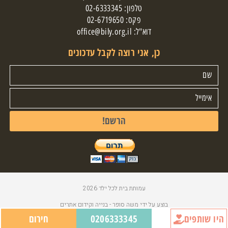
טלפון:
02-6333345
פקס: 02-6719650
דוא"ל:
office@bily.org.il
כן, אני רוצה לקבל עדכונים
הרשם!
עמותת בית לכל ילד 2026
בוצע על ידי
משה סופר
-
בנייה וקידום אתרים
היו שותפים
0206333345
חירום