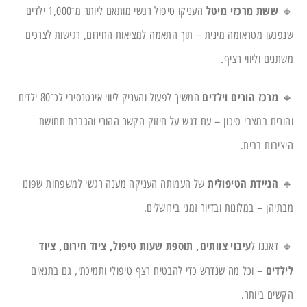
ששת מרכזי מיטל
🔸
העניקו טיפול רגשי מותאם ליותר מ־1,000 ילדים
שנפגעו מטראומה מינית – תוך התאמה למציאות החירום, רגישות לצרכים
משתנים וליווי רציף.
מרכז הורים וילדים
🔸
המשיך לפעול והעניק ליווי אינטנסיבי לכ־80 ילדים
והורים במצבי סיכון – עם דגש על חיזוק הקשר ההורי והגברת תחושת
היציבות בבית.
הניידת הטיפולית
🔸
של העמותה העניקה מענה רגשי למשפחות שפונו
מבתיהן – במלונות ובדיור זמני בירושלים.
עיבוי צוותים, תוספת שעות טיפול, ציוד חירום, ציוד
🔸 דאגנו ל
לילדים
– וכל מה שנדרש כדי להבטיח רצף טיפולי ותמיכתי, גם בתנאים
הקשים ביותר.